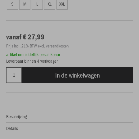
S
M
L
XL
XXL
vanaf € 27,99
Prijs incl. 21% BTW excl. verzendkosten
artikel onmiddellijk beschikbaar
Leverbaar binnen 4 werkdagen
In de winkelwagen
Beschrijving
Details