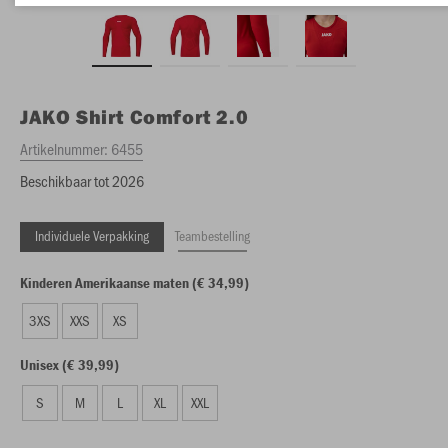
JAKO
Shirt Comfort 2.0
Artikelnummer:
6455
Beschikbaar tot 2026
Individuele Verpakking
Teambestelling
Kinderen Amerikaanse maten (€ 34,99)
3XS
XXS
XS
Unisex (€ 39,99)
S
M
L
XL
XXL