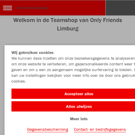
Only Friends Limburg
Welkom in de Teamshop van Only Friends
Limburg
Wij gebruiken cookies
Kleur
Maat
We kunnen deze inzetten om onze bezoekersgegevens te analyseren
om onze website te verbeteren, om gepersonaliseerde content weer 
geven en om u een zo aangenaam mogelijke surfervaring te bieden. 
kan uw instellingen bekijken voor meer info over de door ons gebrui
cookies.
Accepteer alles
Alles afwijzen
Meer info
Gegevensbescherming
Contact- en bedrijfsgegevens