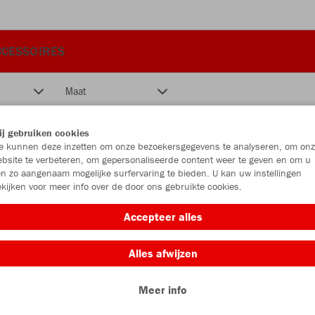
CCESSOIRES
Maat
j gebruiken cookies
 kunnen deze inzetten om onze bezoekersgegevens te analyseren, om onz
bsite te verbeteren, om gepersonaliseerde content weer te geven en om u
n zo aangenaam mogelijke surfervaring te bieden. U kan uw instellingen
kijken voor meer info over de door ons gebruikte cookies.
Accepteer alles
Alles afwijzen
Meer info