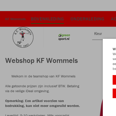
BOVENKLEDING
ONDERKLEDING
A
KF Wommels
Kleur
Wi
We
Webshop KF Wommels
we
ee
be
Welkom in de teamshop van KF Wommels
Alle getoonde prijzen zijn inclusief BTW. Betaling
via de veilige iDeal omgeving.
Opmerking: Een artikel voorzien van
bedrukking, kan niet meer omgeruild worden.
Levertijd: 5-10 werkdagen. Mits voorradig.