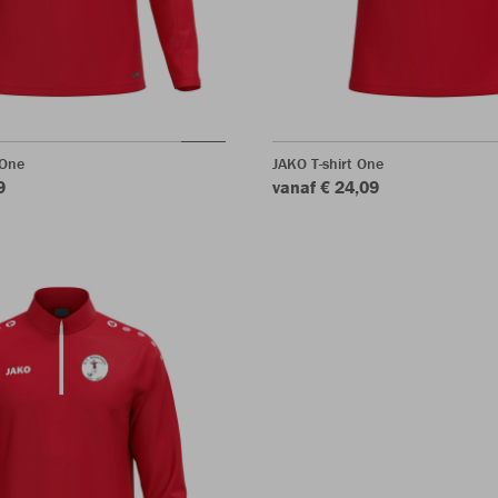
 One
JAKO T-shirt One
9
vanaf € 24,09