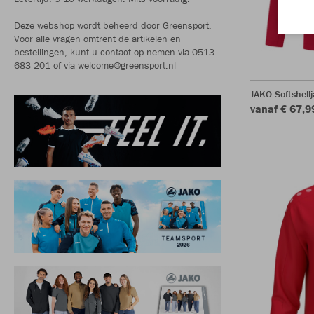
Deze webshop wordt beheerd door Greensport.
Voor alle vragen omtrent de artikelen en
bestellingen, kunt u contact op nemen via 0513
683 201 of via welcome@greensport.nl
JAKO Softshell
vanaf € 67,9