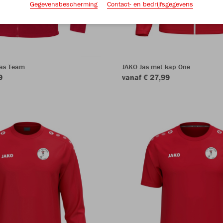
Gegevensbescherming
Contact- en bedrijfsgegevens
jas Team
JAKO Jas met kap One
9
vanaf € 27,99