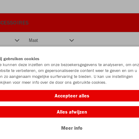
CCESSOIRES
Maat
j gebruiken cookies
 kunnen deze inzetten om onze bezoekersgegevens te analyseren, om onz
bsite te verbeteren, om gepersonaliseerde content weer te geven en om u
n zo aangenaam mogelijke surfervaring te bieden. U kan uw instellingen
kijken voor meer info over de door ons gebruikte cookies.
Accepteer alles
Alles afwijzen
Meer info