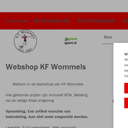
BOVENKLEDING
ONDERKLEDING
A
KF Wommels
Kleur
Wi
We
Webshop KF Wommels
we
ee
be
Welkom in de teamshop van KF Wommels
Alle getoonde prijzen zijn inclusief BTW. Betaling
via de veilige iDeal omgeving.
Opmerking: Een artikel voorzien van
bedrukking, kan niet meer omgeruild worden.
Levertijd: 5-10 werkdagen. Mits voorradig.