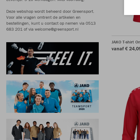
Deze webshop wordt beheerd door Greensport.
Voor alle vragen omtrent de artikelen en
bestellingen, kunt u contact op nemen via 0513
683 201 of via welcome@greensport.nl
JAKO T-shirt O
vanaf € 24,0