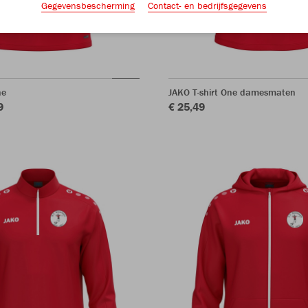
Gegevensbescherming
Contact- en bedrijfsgegevens
ne
JAKO T-shirt One damesmaten
9
€ 25,49