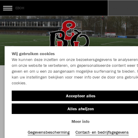
EBOH
Wij gebruiken cookies
We kunnen deze inzetten om onze bezoekersgegevens te analyseren
om onze website te verbeteren, om gepersonaliseerde content weer 
geven en om u een zo aangenaam mogelijke surfervaring te bieden. 
kan uw instellingen bekijken voor meer info over de door ons gebrui
Welkom in de Teamshop van EBOH
cookies.
Accepteer alles
Kleur
Maat
Alles afwijzen
Meer info
Gegevensbescherming
Contact- en bedrijfsgegevens