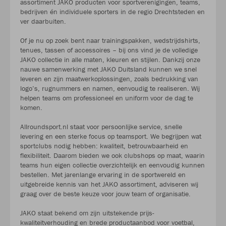
assortiment JAKO producten voor sportverenigingen, teams,
bedrijven én individuele sporters in de regio Drechtsteden en
ver daarbuiten.
Of je nu op zoek bent naar trainingspakken, wedstrijdshirts,
tenues, tassen of accessoires – bij ons vind je de volledige
JAKO collectie in alle maten, kleuren en stijlen. Dankzij onze
nauwe samenwerking met JAKO Duitsland kunnen we snel
leveren en zijn maatwerkoplossingen, zoals bedrukking van
logo’s, rugnummers en namen, eenvoudig te realiseren. Wij
helpen teams om professioneel en uniform voor de dag te
komen.
Allroundsport.nl staat voor persoonlijke service, snelle
levering en een sterke focus op teamsport. We begrijpen wat
sportclubs nodig hebben: kwaliteit, betrouwbaarheid en
flexibiliteit. Daarom bieden we ook clubshops op maat, waarin
teams hun eigen collectie overzichtelijk en eenvoudig kunnen
bestellen. Met jarenlange ervaring in de sportwereld en
uitgebreide kennis van het JAKO assortiment, adviseren wij
graag over de beste keuze voor jouw team of organisatie.
JAKO staat bekend om zijn uitstekende prijs-
kwaliteitverhouding en brede productaanbod voor voetbal,