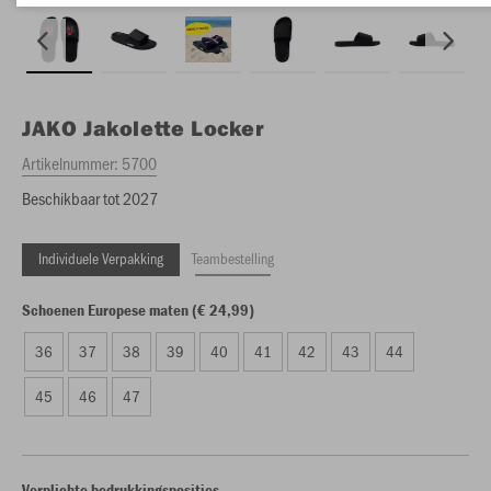
JAKO
Jakolette Locker
Artikelnummer:
5700
Beschikbaar tot 2027
Individuele Verpakking
Teambestelling
Schoenen Europese maten (€ 24,99)
36
37
38
39
40
41
42
43
44
45
46
47
Verplichte bedrukkingsposities