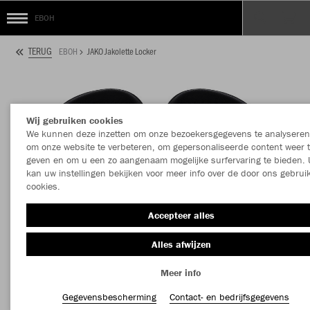
EBOH
TERUG
EBOH
JAKO Jakolette Locker
Wij gebruiken cookies
We kunnen deze inzetten om onze bezoekersgegevens te analyseren
om onze website te verbeteren, om gepersonaliseerde content weer 
geven en om u een zo aangenaam mogelijke surfervaring te bieden. 
kan uw instellingen bekijken voor meer info over de door ons gebrui
cookies.
Accepteer alles
Alles afwijzen
Meer info
Gegevensbescherming
Contact- en bedrijfsgegevens