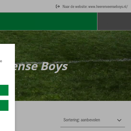
Naar de website: www.heerenveenseboys.nl/
e