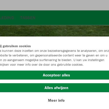
LEDING
TASSEN
j gebruiken cookies
 kunnen deze inzetten om onze bezoekersgegevens te analyseren, om onz
bsite te verbeteren, om gepersonaliseerde content weer te geven en om u
n zo aangenaam mogelijke surfervaring te bieden. U kan uw instellingen
kijken voor meer info over de door ons gebruikte cookies.
Accepteer alles
Alles afwijzen
Maat
Meer info