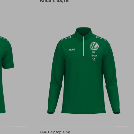
vanaf € 38,75
JAKO Ziptop One