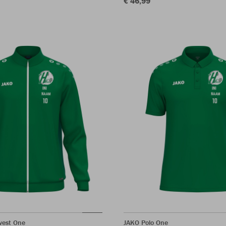
€ 46,99
vest One
JAKO Polo One