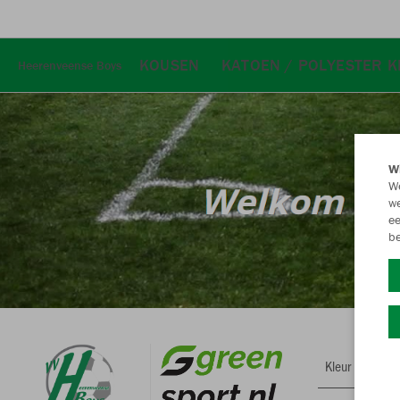
KOUSEN
KATOEN / POLYESTER K
Heerenveense Boys
Wi
We
we
ee
be
Kleur