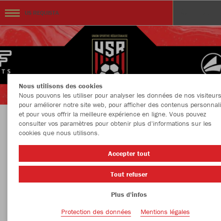
US REQUISTA
Nous utilisons des cookies
Nous pouvons les utiliser pour analyser les données de nos visiteurs
pour améliorer notre site web, pour afficher des contenus personnal
et pour vous offrir la meilleure expérience en ligne. Vous pouvez
consulter vos paramètres pour obtenir plus d'informations sur les
BOUTIQUE OFFICIELLE US REQUISTA
cookies que nous utilisons.
Accepter tout
Tout refuser
Couleur
Taille
Plus d'infos
Protection des données
Mentions légales