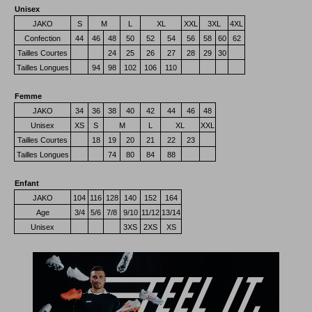
Unisex
JAKO
S
M
L
XL
XXL
3XL
4XL
Confection
44
46
48
50
52
54
56
58
60
62
Tailles Courtes
24
25
26
27
28
29
30
Tailles Longues
94
98
102
106
110
Femme
JAKO
34
36
38
40
42
44
46
48
Unisex
XS
S
M
L
XL
XXL
Tailles Courtes
18
19
20
21
22
23
Tailles Longues
74
80
84
88
Enfant
JAKO
104
116
128
140
152
164
Age
3/4
5/6
7/8
9/10
11/12
13/14
Unisex
3XS
2XS
XS