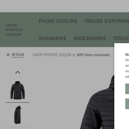
PACKS JOUEURS
TENUES D'ENTRAÎ
UNION
SPORTIVE
LESQUIN
BAGAGERIE
ACCESSOIRES
TENUE
UNION SPORTIVE LESQUIN
JAKO Veste matelassée
RETOUR
No
No
am
vo
pa