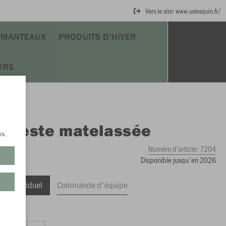
Vers le site: www.uslesquin.fr/
MANTEAUX
PRODUITS D'HIVER
URS
O
Veste matelassée
ns.
Numéro d’article:
7204
Disponible jusqu'en 2026
ge Individuel
Commande d'équipe
,99 €)