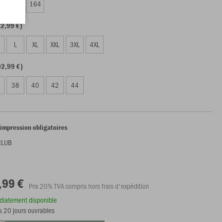
0
152
164
02,99 €)
L
XL
XXL
3XL
4XL
2,99 €)
38
40
42
44
'impression obligatoires
CLUB
,99 €
Prix 20% TVA compris hors frais d'expédition
édiatement disponible
s 20 jours ouvrables