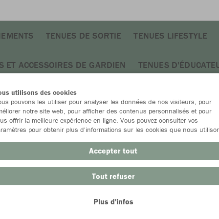
NEMENTS
TENUES DE SORTIE
TENUES LIFESTYLE
S ET ACCESSOIRES DE GARDIEN
TENUES D'ÉDUCATE
us utilisons des cookies
us pouvons les utiliser pour analyser les données de nos visiteurs, pour
éliorer notre site web, pour afficher des contenus personnalisés et pour
us offrir la meilleure expérience en ligne. Vous pouvez consulter vos
JAK
ramètres pour obtenir plus d'informations sur les cookies que nous utiliso
Accepter tout
Tout refuser
Emballa
Plus d'infos
Enfants (93