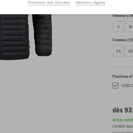
128
14
Protection des données
Mentions légales
Unisexe (1
S
M
Femmes (10
34
36
Positions d
LOGO 
dès 93
Article imm
Livrable dan