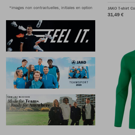
*images non contractuelles, initiales en option
JAKO T-shirt C
31,49 €