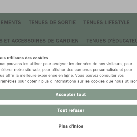
NEMENTS
TENUES DE SORTIE
TENUES LIFESTYLE
S ET ACCESSOIRES DE GARDIEN
TENUES D'ÉDUCATE
us utilisons des cookies
us pouvons les utiliser pour analyser les données de nos visiteurs, pour
éliorer notre site web, pour afficher des contenus personnalisés et pour
us offrir la meilleure expérience en ligne. Vous pouvez consulter vos
ramètres pour obtenir plus d'informations sur les cookies que nous utiliso
Accepter tout
Tout refuser
Plus d'infos