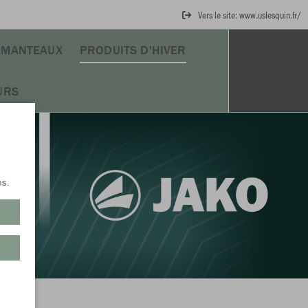
Vers le site: www.uslesquin.fr/
MANTEAUX
PRODUITS D'HIVER
URS
ns.