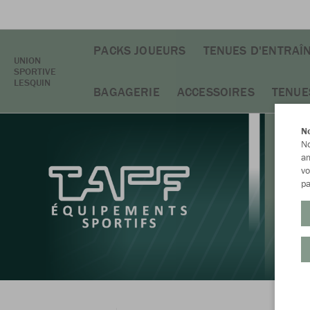
PACKS JOUEURS
TENUES D'ENTRAÎ
UNION
SPORTIVE
LESQUIN
BAGAGERIE
ACCESSOIRES
TENUE
No
No
am
vo
pa