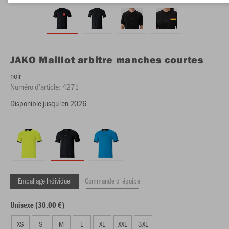
JAKO
Maillot arbitre manches courtes
noir
Numéro d’article:
4271
Disponible jusqu'en 2026
Emballage Individuel
Commande d'équipe
Unisexe (30,00 €)
XS
S
M
L
XL
XXL
3XL