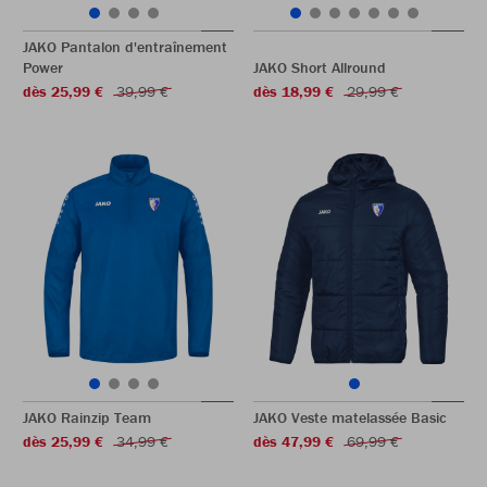
JAKO Pantalon d'entraînement
Power
JAKO Short Allround
dès 25,99 €
39,99 €
dès 18,99 €
29,99 €
JAKO Rainzip Team
JAKO Veste matelassée Basic
dès 25,99 €
34,99 €
dès 47,99 €
69,99 €