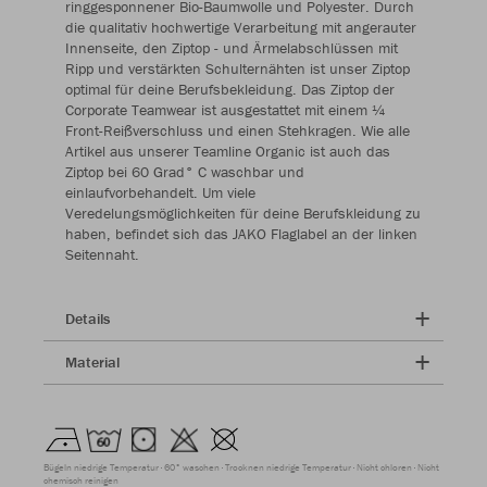
ringgesponnener Bio-Baumwolle und Polyester. Durch
die qualitativ hochwertige Verarbeitung mit angerauter
Innenseite, den Ziptop - und Ärmelabschlüssen mit
Ripp und verstärkten Schulternähten ist unser Ziptop
optimal für deine Berufsbekleidung. Das Ziptop der
Corporate Teamwear ist ausgestattet mit einem ¼
Front-Reißverschluss und einen Stehkragen. Wie alle
Artikel aus unserer Teamline Organic ist auch das
Ziptop bei 60 Grad° C waschbar und
einlaufvorbehandelt. Um viele
Veredelungsmöglichkeiten für deine Berufskleidung zu
haben, befindet sich das JAKO Flaglabel an der linken
Seitennaht.
Details
Material
Bügeln niedrige Temperatur
60° waschen
Trocknen niedrige Temperatur
Nicht chloren
Nicht
chemisch reinigen