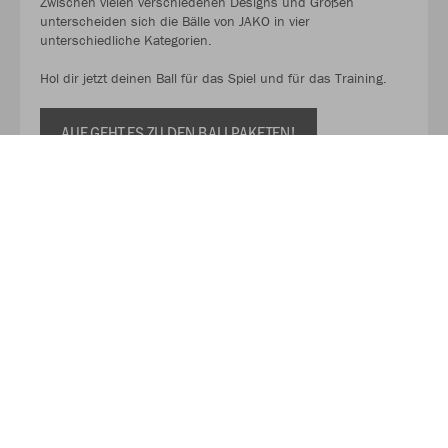
Zwischen vielen verschiedenen Designs und Größen
unterscheiden sich die Bälle von JAKO in vier
unterschiedliche Kategorien.
Hol dir jetzt deinen Ball für das Spiel und für das Training.
AUF GEHT ES ZU DEN BALLPAKETEN!
Kaufe Deinen Geschenkgutschein zum Verschenken!
Mit unserem Gutschein schenkst du Flexibilität, Qualität und
eine große Auswahl. So kann der oder die Beschenkte selbst