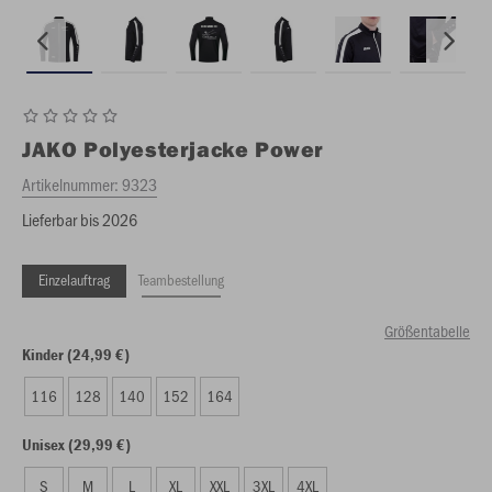
JAKO
Polyesterjacke Power
Artikelnummer:
9323
Lieferbar bis 2026
Einzelauftrag
Teambestellung
Größentabelle
Kinder (24,99 €)
116
128
140
152
164
Unisex (29,99 €)
S
M
L
XL
XXL
3XL
4XL