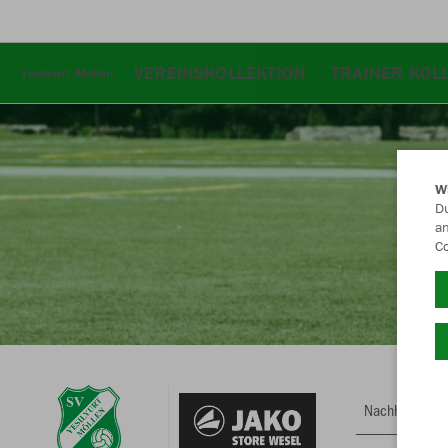
VEREINSKOLLEKTION
TRAINER KOL
Yesilyurt Möllen
W
Du
an
Co
Nachhaltig