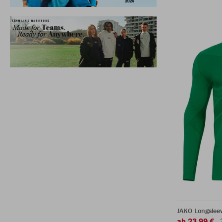
JAKO Longsleev
ab 23,99 €