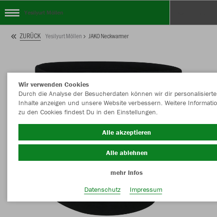
Yesilyurt Möllen
ZURÜCK
Yesilyurt Möllen
JAKO Neckwarmer
Wir verwenden Cookies
Durch die Analyse der Besucherdaten können wir dir personalisierte
Inhalte anzeigen und unsere Website verbessern. Weitere Informati
zu den Cookies findest Du in den Einstellungen.
Alle akzeptieren
Alle ablehnen
mehr Infos
Datenschutz
Impressum