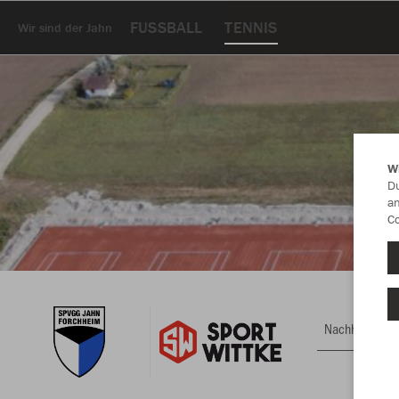
FUSSBALL
TENNIS
Wir sind der Jahn
W
Du
an
Co
Nachhaltig