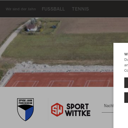
FUSSBALL
TENNIS
Wir sind der Jahn
W
Du
an
Co
Nachhaltig