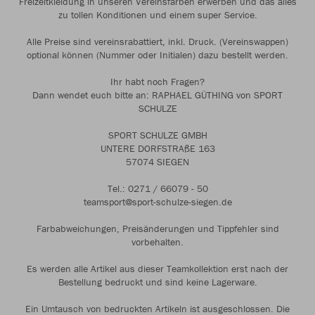
Freizeitkleidung in unseren Vereinsfarben erwerben und das alles
zu tollen Konditionen und einem super Service.
Alle Preise sind vereinsrabattiert, inkl. Druck. (Vereinswappen)
optional können (Nummer oder Initialen) dazu bestellt werden.
Ihr habt noch Fragen?
Dann wendet euch bitte an: RAPHAEL GÜTHING von SPORT
SCHULZE
SPORT SCHULZE GMBH
UNTERE DORFSTRAßE 163
57074 SIEGEN
Tel.: 0271 / 66079 - 50
teamsport@sport-schulze-siegen.de
Farbabweichungen, Preisänderungen und Tippfehler sind
vorbehalten.
Es werden alle Artikel aus dieser Teamkollektion erst nach der
Bestellung bedruckt und sind keine Lagerware.
Ein Umtausch von bedruckten Artikeln ist ausgeschlossen. Die