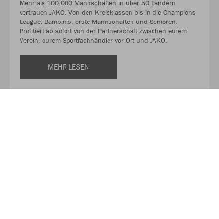
Mehr als 100.000 Mannschaften in über 50 Ländern
vertrauen JAKO. Von den Kreisklassen bis in die Champions
League. Bambinis, erste Mannschaften und Senioren.
Profitiert ab sofort von der Partnerschaft zwischen eurem
Verein, eurem Sportfachhändler vor Ort und JAKO.
MEHR LESEN
Über JAKO
Aus der Garage zum führenden Teamsport-Ausrüster. Die