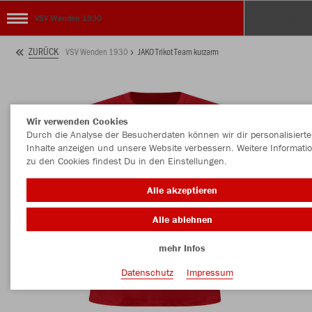
VSV Wenden 1930
ZURÜCK
VSV Wenden 1930
JAKO Trikot Team kurzarm
Wir verwenden Cookies
Durch die Analyse der Besucherdaten können wir dir personalisierte
Inhalte anzeigen und unsere Website verbessern. Weitere Informati
zu den Cookies findest Du in den Einstellungen.
Alle akzeptieren
Alle ablehnen
mehr Infos
Datenschutz
Impressum