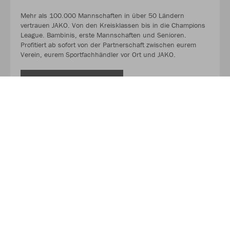
Mehr als 100.000 Mannschaften in über 50 Ländern
vertrauen JAKO. Von den Kreisklassen bis in die Champions
League. Bambinis, erste Mannschaften und Senioren.
Profitiert ab sofort von der Partnerschaft zwischen eurem
Verein, eurem Sportfachhändler vor Ort und JAKO.
MEHR LESEN
Über JAKO