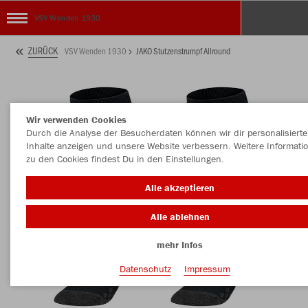
VSV Wenden 1930
ZURÜCK
VSV Wenden 1930
JAKO Stutzenstrumpf Allround
Wir verwenden Cookies
Durch die Analyse der Besucherdaten können wir dir personalisierte
Inhalte anzeigen und unsere Website verbessern. Weitere Informati
zu den Cookies findest Du in den Einstellungen.
Alle akzeptieren
Alle ablehnen
mehr Infos
Datenschutz
Impressum