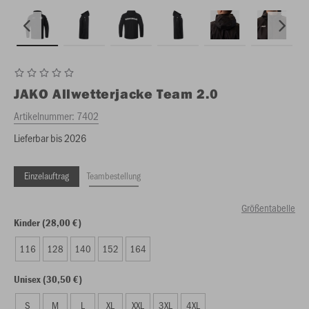
JAKO
Allwetterjacke Team 2.0
Artikelnummer:
7402
Lieferbar bis 2026
Einzelauftrag
Teambestellung
Größentabelle
Kinder (28,00 €)
116
128
140
152
164
Unisex (30,50 €)
S
M
L
XL
XXL
3XL
4XL