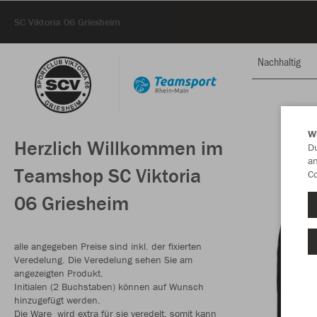
SC Viktoria 06 Griesheim
Nachhaltig
W
Herzlich Willkommen im
Du
an
Teamshop SC Viktoria
Co
06 Griesheim
alle angegeben Preise sind inkl. der fixierten
Veredelung. Die Veredelung sehen Sie am
angezeigten Produkt.
Initialen (2 Buchstaben) können auf Wunsch
hinzugefügt werden.
Die Ware wird extra für sie veredelt, somit kann