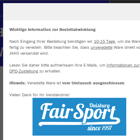
VfvB Ruhrort Laar
Wichtige Information zur Bestellabwicklung
Nach Eingang Ihrer Bestellung benötigen wir
10-15 Tage
, um die War
fertig zu veredeln. Bitte beachten Sie, dass
unveredelte
Ware direkt v
JAKO versendet wird.
Wir verwenden Cookies
Durch die Analyse der Besucherdaten können wir dir personalisierte
Lesen Sie daher bitte aufmerksam Ihre E-Mails, um
Informationen zur
Inhalte anzeigen und unsere Website verbessern. Weitere Informati
DPD-Zustellung
zu erhalten.
zu den Cookies findest Du in den Einstellungen.
Herzlich willkommen im Vereinsshop des VfvB
Hinweis:
Veredelte Ware ist
vom Umtausch ausgeschlossen
.
Alle akzeptieren
Ruhrort Laar
Vielen Dank für Ihr Verständnis!
Alle ablehnen
mehr Infos
Nachhaltig
Farbe
Datenschutz
Impressum