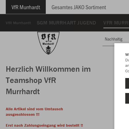
VfR Murrhardt
Gesamtes JAKO Sortiment
SGM MURRHART JUGEND
VFR MURR
VfR Murrhardt
Nachhaltig
W
Du
an
Herzlich Willkommen im
Co
Teamshop VfR
Murrhardt
Alle Artikel sind vom Umtausch
ausgeschlossen !!!
Erst nach Zahlungseingang wird bestellt !!