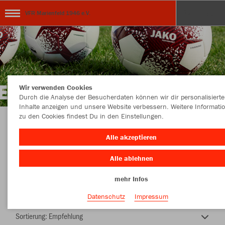
VFR Marienfeld 1946 e.V.
Wir verwenden Cookies
Durch die Analyse der Besucherdaten können wir dir personalisierte
Inhalte anzeigen und unsere Website verbessern. Weitere Informati
zu den Cookies findest Du in den Einstellungen.
TEAMSHOP - VFR MARIENFELD 1946 e.V.
Alle akzeptieren
Alle ablehnen
mehr Infos
Nachhaltig
Farbe
Datenschutz
Impressum