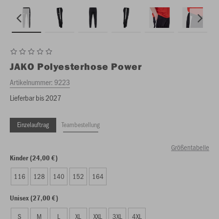
JAKO
Polyesterhose Power
Artikelnummer:
9223
Lieferbar bis 2027
Einzelauftrag
Teambestellung
Größentabelle
Kinder (24,00 €)
116
128
140
152
164
Unisex (27,00 €)
S
M
L
XL
XXL
3XL
4XL