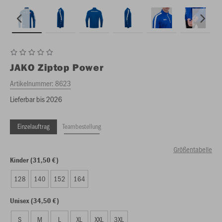
JAKO
Ziptop Power
Artikelnummer:
8623
Lieferbar bis 2026
Einzelauftrag
Teambestellung
Größentabelle
Kinder (31,50 €)
128
140
152
164
Unisex (34,50 €)
S
M
L
XL
XXL
3XL