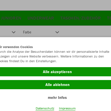
 JUNIOREN
UNDERWEAR
TASCHEN/ZUBEHÖR
T
Farbe
ir verwenden Cookies
rch die Analyse der Besucherdaten können wir dir personalisierte Inhalte
zeigen und unsere Website verbessern. Weitere Informationen zu den
okies findest Du in den Einstellungen.
Alle akzeptieren
Alle ablehnen
mehr Infos
Datenschutz
Impressum