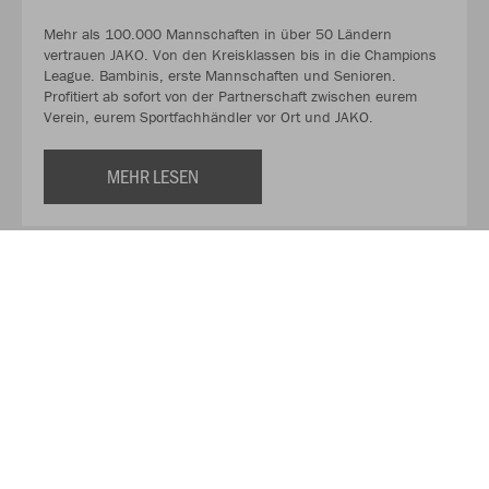
Mehr als 100.000 Mannschaften in über 50 Ländern
vertrauen JAKO. Von den Kreisklassen bis in die Champions
League. Bambinis, erste Mannschaften und Senioren.
Profitiert ab sofort von der Partnerschaft zwischen eurem
Verein, eurem Sportfachhändler vor Ort und JAKO.
MEHR LESEN
Über JAKO