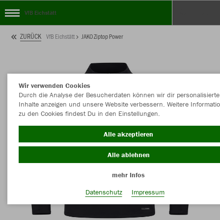
VfB Eichstätt
ZURÜCK
VfB Eichstätt
JAKO Ziptop Power
Wir verwenden Cookies
Durch die Analyse der Besucherdaten können wir dir personalisierte
Inhalte anzeigen und unsere Website verbessern. Weitere Informati
zu den Cookies findest Du in den Einstellungen.
Alle akzeptieren
Alle ablehnen
mehr Infos
Datenschutz
Impressum