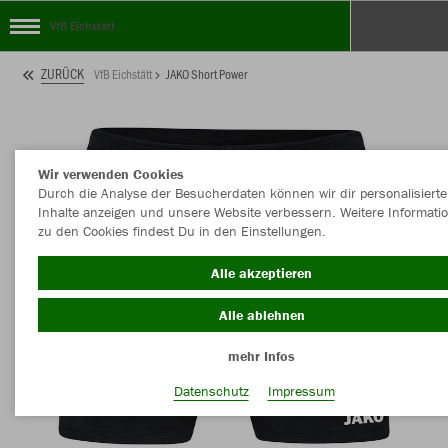
VfB Eichstätt
ZURÜCK
VfB Eichstätt
JAKO Short Power
Wir verwenden Cookies
Durch die Analyse der Besucherdaten können wir dir personalisierte
Inhalte anzeigen und unsere Website verbessern. Weitere Informati
zu den Cookies findest Du in den Einstellungen.
Alle akzeptieren
Alle ablehnen
mehr Infos
Datenschutz
Impressum