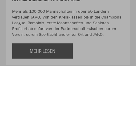
Mehr als 100.000 Mannschaften in über 50 Ländern
vertrauen JAKO. Von den Kreisklassen bis in die Champions
League. Bambinis, erste Mannschaften und Senioren.
Profitiert ab sofort von der Partnerschaft zwischen eurem
Verein, eurem Sportfachhändler vor Ort und JAKO.
MEHR LESEN
Über JAKO