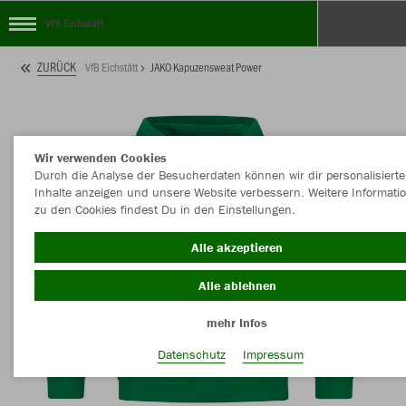
VfB Eichstätt
ZURÜCK
VfB Eichstätt
JAKO Kapuzensweat Power
Wir verwenden Cookies
Durch die Analyse der Besucherdaten können wir dir personalisierte
Inhalte anzeigen und unsere Website verbessern. Weitere Informati
zu den Cookies findest Du in den Einstellungen.
Alle akzeptieren
Alle ablehnen
mehr Infos
Datenschutz
Impressum