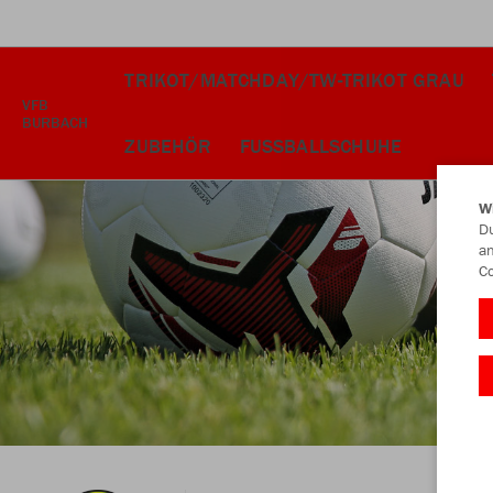
TRIKOT/MATCHDAY/TW-TRIKOT GRAU
VFB
BURBACH
ZUBEHÖR
FUSSBALLSCHUHE
W
Du
an
Co