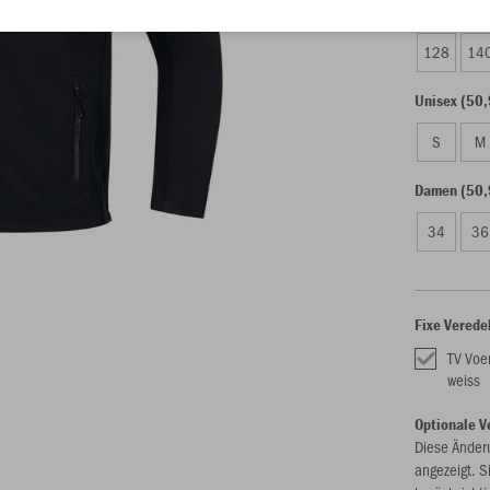
Kinder (45,
128
14
Unisex (50,
S
M
Damen (50,
34
36
Fixe Verede
TV Voe
weiss
Optionale V
Diese Änder
angezeigt. S