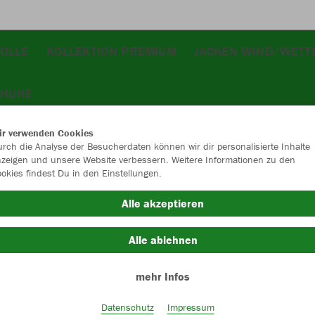
OLLE
KOLLEKTION PREMIUM
JACKEN WIND/WETT
CHUHE
ir verwenden Cookies
rch die Analyse der Besucherdaten können wir dir personalisierte Inhalte
zeigen und unsere Website verbessern. Weitere Informationen zu den
okies findest Du in den Einstellungen.
JAK
Alle akzeptieren
Alle ablehnen
Einzelau
mehr Infos
Datenschutz
Impressum