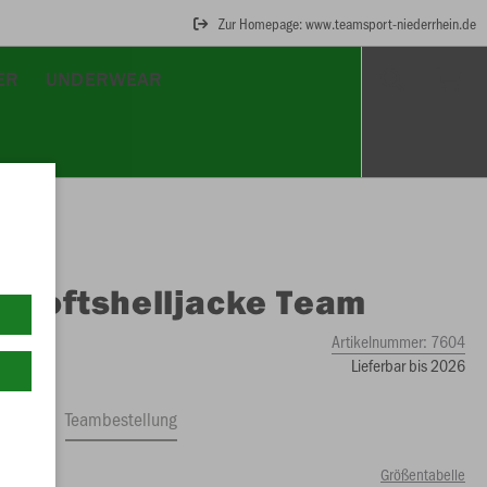
Zur Homepage: www.teamsport-niederrhein.de
ER
UNDERWEAR
O
Softshelljacke Team
Artikelnummer:
7604
Lieferbar bis 2026
ftrag
Teambestellung
Größentabelle