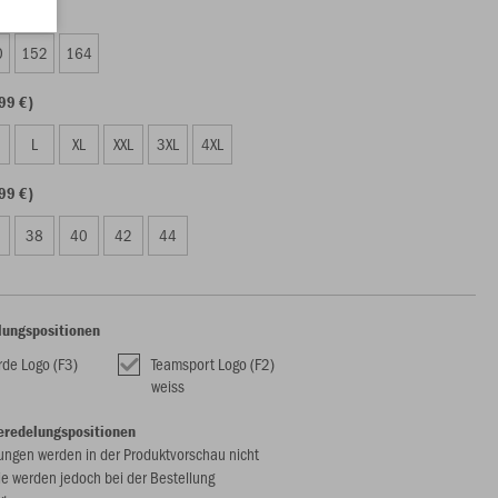
99 €)
0
152
164
99 €)
L
XL
XXL
3XL
4XL
99 €)
38
40
42
44
lungspositionen
rde Logo (F3)
Teamsport Logo (F2)
weiss
eredelungspositionen
ungen werden in der Produktvorschau nicht
ie werden jedoch bei der Bestellung