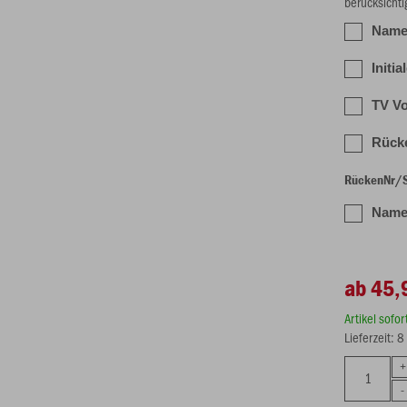
berücksichti
Name 
Initia
TV Vo
Rücke
RückenNr/Sp
Name 
ab 45,
Artikel sofo
Lieferzeit: 