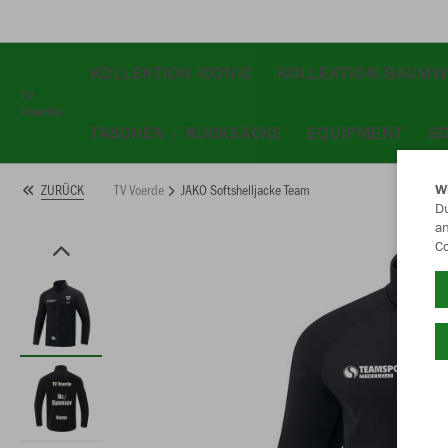
KOLLEKTION ICONIC
KOLLEKTION BAUMW
TV
Voerde
TASCHEN / RUCKSÄCKE
EQUIPMENT
S
TV Voerde
JAKO Softshelljacke Team
ZURÜCK
W
Du
an
Co