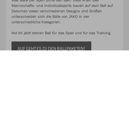
Was wäre der Sport ohne den Ball? Viele Arten des
Mannschafts- und Individualsports bauen auf dem Ball auf.
Zwischen vielen verschiedenen Designs und Größen
unterscheiden sich die Bälle von JAKO in vier
unterschiedliche Kategorien.
Hol dir jetzt deinen Ball für das Spiel und für das Training.
AUF GEHT ES ZU DEN BALLPAKETEN!
Kaufe Deinen Geschenkgutschein zum Verschenken!