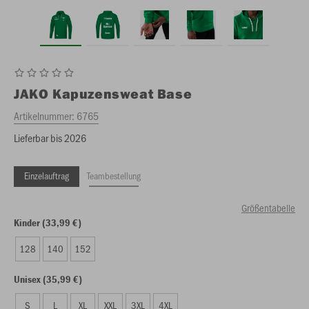
JAKO
Kapuzensweat Base
Artikelnummer:
6765
Lieferbar bis 2026
Einzelauftrag
Teambestellung
Größentabelle
Kinder (33,99 €)
128
140
152
Unisex (35,99 €)
S
L
XL
XXL
3XL
4XL