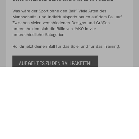
Was wäre der Sport ohne den Ball? Viele Arten des
Mannschafts- und Individualsports bauen auf dem Ball auf.
Zwischen vielen verschiedenen Designs und Größen
unterscheiden sich die Bälle von JAKO in vier
unterschiedliche Kategorien.
Hol dir jetzt deinen Ball für das Spiel und für das Training.
AUF GEHT ES ZU DEN BALLPAKETEN!