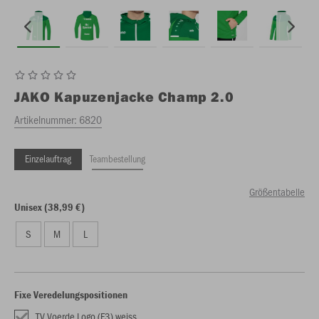
JAKO
Kapuzenjacke Champ 2.0
Artikelnummer:
6820
Einzelauftrag
Teambestellung
Größentabelle
Unisex (38,99 €)
S
M
L
Fixe Veredelungspositionen
TV Voerde Logo (F3) weiss