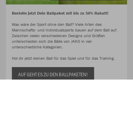
Bestelle jetzt Dein Ballpaket mit bis zu 50% Rabatt!
Was wäre der Sport ohne den Ball? Viele Arten des
Mannschafts- und Individualsports bauen auf dem Ball auf.
Zwischen vielen verschiedenen Designs und Größen
unterscheiden sich die Bälle von JAKO in vier
unterschiedliche Kategorien.
Hol dir jetzt deinen Ball für das Spiel und für das Training.
AUF GEHT ES ZU DEN BALLPAKETEN!