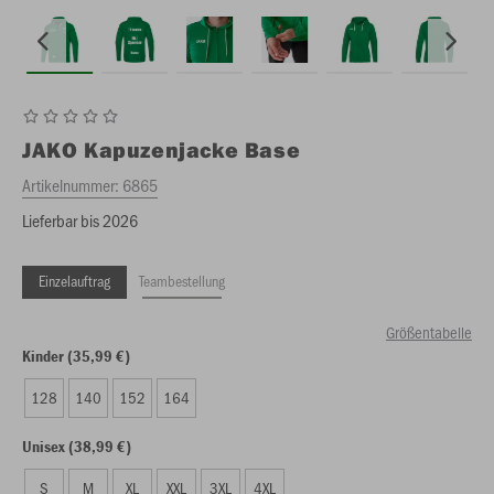
JAKO
Kapuzenjacke Base
Artikelnummer:
6865
Lieferbar bis 2026
Einzelauftrag
Teambestellung
Größentabelle
Kinder (35,99 €)
128
140
152
164
Unisex (38,99 €)
S
M
XL
XXL
3XL
4XL