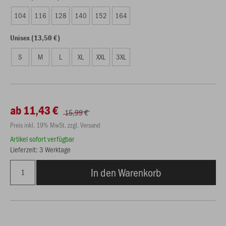
104
116
128
140
152
164
Unisex (13,50 €)
S
M
L
XL
XXL
3XL
ab 11,43 €
15,99 €
Preis inkl. 19% MwSt. zzgl. Versand
Artikel sofort verfügbar
Lieferzeit: 3 Werktage
In den Warenkorb