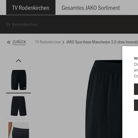
TV Rodenkirchen
Gesamtes JAKO Sortiment
TV Rodenkirchen
TV Rodenkirchen
JAKO Sporthose Manchester 2.0 ohne Innensli
ZURÜCK
W
Du
an
Co