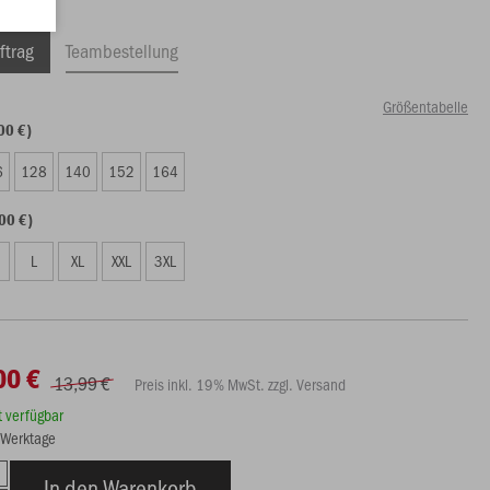
ftrag
Teambestellung
Größentabelle
00 €)
6
128
140
152
164
00 €)
L
XL
XXL
3XL
00 €
13,99 €
Preis inkl. 19% MwSt. zzgl. Versand
rt verfügbar
3 Werktage
In den Warenkorb