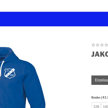
JAK
Einzelau
Kinder (43,
128
14