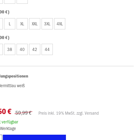
00 €)
L
XL
XXL
3XL
4XL
00 €)
38
40
42
44
lungspositionen
dermittlau weiß
50 €
59,99 €
Preis inkl. 19% MwSt. zzgl. Versand
rt verfügbar
8 Werktage