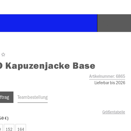
O
Kapuzenjacke Base
Artikelnummer:
6865
Lieferbar bis 2026
ftrag
Teambestellung
Größentabelle
50 €)
0
152
164