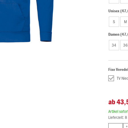
Unisex (47,
S
M
Damen (47,
34
36
Fixe Verede
TV Nie
ab 43,
Artikel sofo
Lieferzeit: 