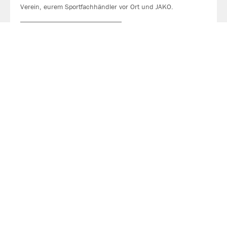
Verein, eurem Sportfachhändler vor Ort und JAKO.
MEHR LESEN
Über JAKO
Aus der Garage zum führenden Teamsport-Ausrüster. Die
Erfolgsgeschichte von JAKO beginnt 1989 und dauert bis
heute an. Seit der Gründung ist es das Ziel von JAKO, der
optimale Partner für alle Teams zu sein. In Deutschland,
weltweit und von der Kreisklasse bis in die Champions