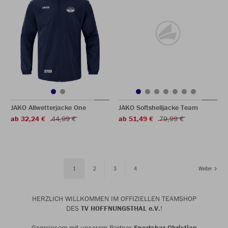
JAKO Allwetterjacke One
JAKO Softshelljacke Team
ab 32,24 €
44,99 €
ab 51,49 €
79,99 €
1
2
3
4
Weiter
HERZLICH WILLKOMMEN IM OFFIZIELLEN TEAMSHOP
DES
TV HOFFNUNGSTHAL e.V.
!
Gemeinsam mit unserem Partner
Sportsbar-Christian