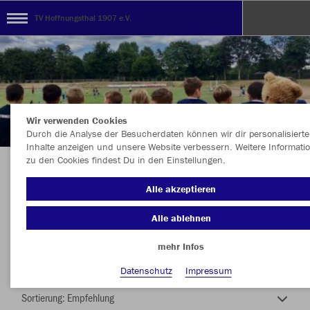
TV Hoffnungsthal 1907 e.V.
Wir verwenden Cookies
Durch die Analyse der Besucherdaten können wir dir personalisierte
Inhalte anzeigen und unsere Website verbessern. Weitere Informati
zu den Cookies findest Du in den Einstellungen.
TEAMSHOP - TV HOFFNUNGSTHAL 07 e.V.
Alle akzeptieren
Alle ablehnen
mehr Infos
Nachhaltig
Farbe
Datenschutz
Impressum