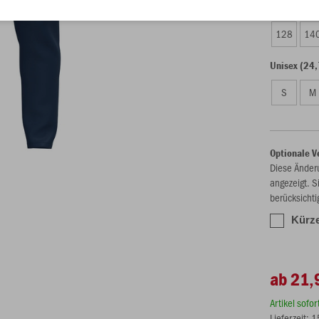
Kinder (21,
128
14
Unisex (24,
S
M
Optionale V
Diese Änder
angezeigt. S
berücksichti
Kürzel
ab 21,
Artikel sofo
Lieferzeit: 