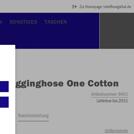
Zur Homepage: tvhoffnungsthal.de
N
SONSTIGES
TASCHEN
O
Jogginghose One Cotton
Artikelnummer:
8401
Lieferbar bis 2031
ftrag
Teambestellung
Größentabelle