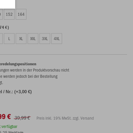
99 €)
0
152
164
74 €)
L
XL
XXL
3XL
4XL
eredelungspositionen
ungen werden in der Produktvorschau nicht
ie werden jedoch bei der Bestellung
gt.
 / Nr.: (+3,00 €)
99 €
39,99 €
Preis inkl. 19% MwSt. zzgl. Versand
rt verfügbar
15-25 Werktage