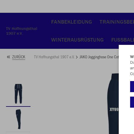
FANBEKLEIDUNG
TRAININGSBE
TV Hoffnungsthal
1907 e.V.
WINTERAUSRÜSTUNG
FUSSBAL
TV Hoffnungsthal 1907 e.V.
JAKO Jogginghose One Cotton
ZURÜCK
W
Du
an
Co