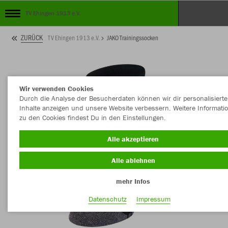
TV Ehingen 1913 e.V.
ZURÜCK
TV Ehingen 1913 e.V.
JAKO Trainingssocken
Wir verwenden Cookies
Durch die Analyse der Besucherdaten können wir dir personalisierte
Inhalte anzeigen und unsere Website verbessern. Weitere Informati
zu den Cookies findest Du in den Einstellungen.
Alle akzeptieren
Alle ablehnen
mehr Infos
Datenschutz
Impressum