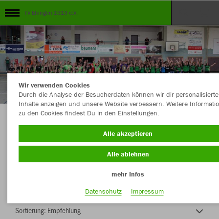
TV Ehingen 1913 e.V.
Wir verwenden Cookies
Durch die Analyse der Besucherdaten können wir dir personalisierte
Inhalte anzeigen und unsere Website verbessern. Weitere Informati
zu den Cookies findest Du in den Einstellungen.
Unser Club ...unsere Kollektion
Alle akzeptieren
Alle ablehnen
mehr Infos
Nachhaltig
Farbe
Datenschutz
Impressum