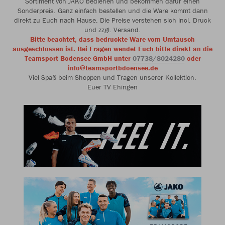
Sortiment von JAKO bedienen und bekommen dafür einen
Sonderpreis. Ganz einfach bestellen und die Ware kommt dann
direkt zu Euch nach Hause. Die Preise verstehen sich incl. Druck
und zzgl. Versand.
Bitte beachtet, dass bedruckte Ware vom Umtausch
ausgeschlossen ist. Bei Fragen wendet Euch bitte direkt an die
Teamsport Bodensee GmbH unter
07738/8024280
oder
info@teamsportbdoensee.de
Viel Spaß beim Shoppen und Tragen unserer Kollektion.
Euer TV Ehingen