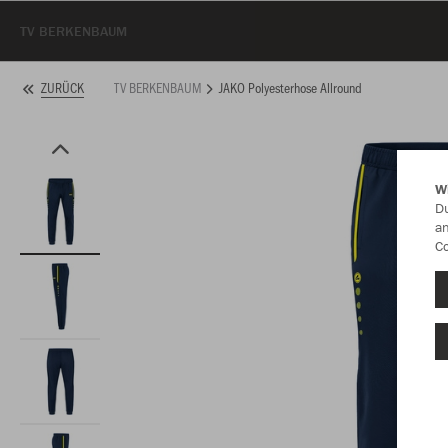
TV BERKENBAUM
TV BERKENBAUM
JAKO Polyesterhose Allround
ZURÜCK
W
Du
an
Co