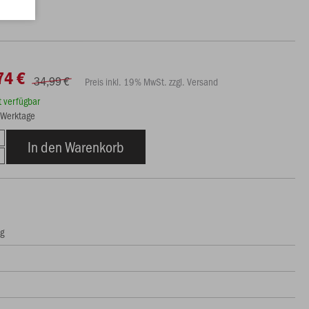
74 €
34,99 €
Preis inkl. 19% MwSt. zzgl. Versand
rt verfügbar
3 Werktage
In den Warenkorb
ng