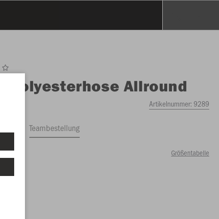
O
Polyesterhose Allround
Artikelnummer:
9289
ftrag
Teambestellung
Größentabelle
74 €)
99 €)