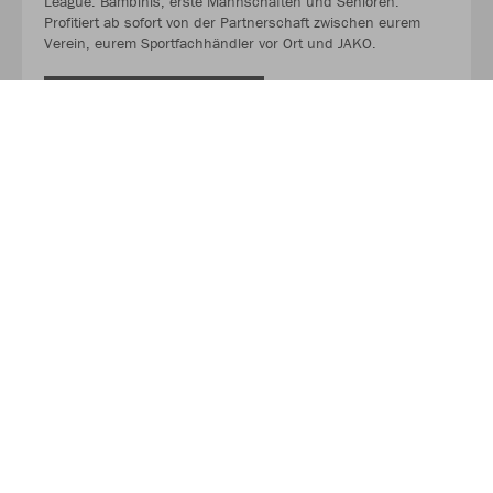
League. Bambinis, erste Mannschaften und Senioren.
Profitiert ab sofort von der Partnerschaft zwischen eurem
Verein, eurem Sportfachhändler vor Ort und JAKO.
MEHR LESEN
Über JAKO
Aus der Garage zum führenden Teamsport-Ausrüster. Die
Erfolgsgeschichte von JAKO beginnt 1989 und dauert bis
heute an. Seit der Gründung ist es das Ziel von JAKO, der
optimale Partner für alle Teams zu sein. In Deutschland,